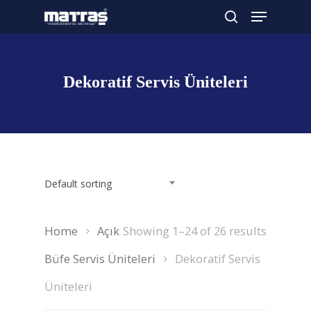
Dekoratif Servis Üniteleri
Arama yapmak için enter'a basın
Default sorting
Home
Açık
Showing 1–24 of 26 results
Büfe Servis Üniteleri
Dekoratif Servis
Üniteleri