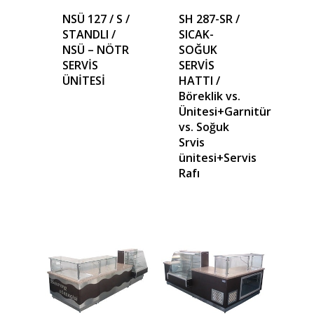
NSÜ 127 / S /
SH 287-SR /
STANDLI /
SICAK-
NSÜ – NÖTR
SOĞUK
SERVİS
SERVİS
ÜNİTESİ
HATTI /
Böreklik vs.
Ünitesi+Garnitür
vs. Soğuk
Srvis
ünitesi+Servis
Rafı