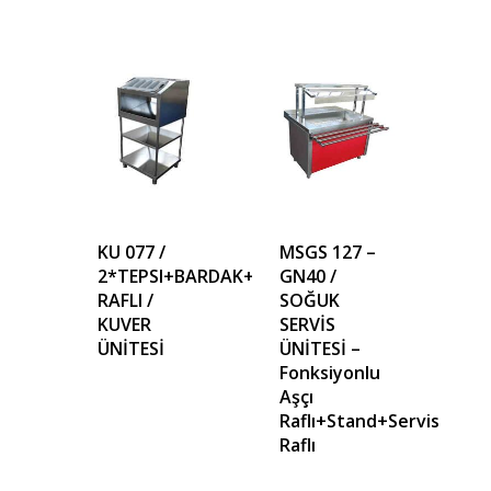
KU 077 /
MSGS 127 –
2*TEPSI+BARDAK+KUVER
GN40 /
RAFLI /
SOĞUK
KUVER
SERVİS
ÜNİTESİ
ÜNİTESİ –
Fonksiyonlu
Aşçı
Raflı+Stand+Servis
Raflı