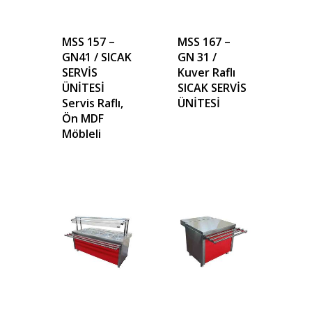
MSS 157 –
MSS 167 –
GN41 / SICAK
GN 31 /
Teklif almak için tıklayın
SERVİS
Kuver Raflı
ÜNİTESİ
SICAK SERVİS
Servis Raflı,
ÜNİTESİ
Anasayfa
Ön MDF
Möbleli
Kurumsal
Ürünler
Referanslar
Teklif Al
İletişim