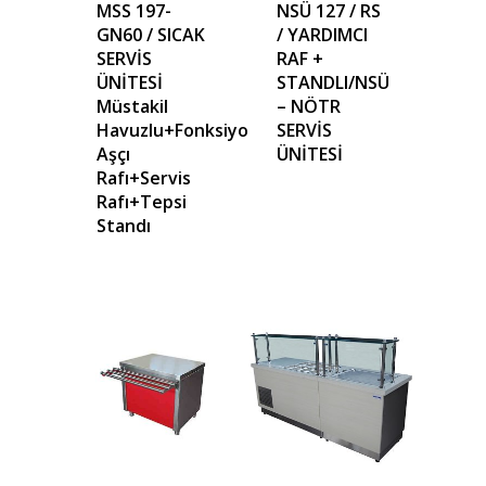
Mattaş Medikal
MSS 197-
NSÜ 127 / RS
GN60 / SICAK
/ YARDIMCI
SERVİS
RAF +
ÜNİTESİ
STANDLI/NSÜ
Müstakil
– NÖTR
Havuzlu+Fonksiyonel
SERVİS
Aşçı
ÜNİTESİ
Rafı+Servis
Rafı+Tepsi
Standı