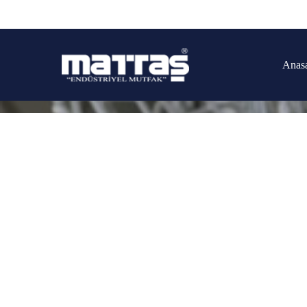
Anas
Arama yapmak için enter'a basın