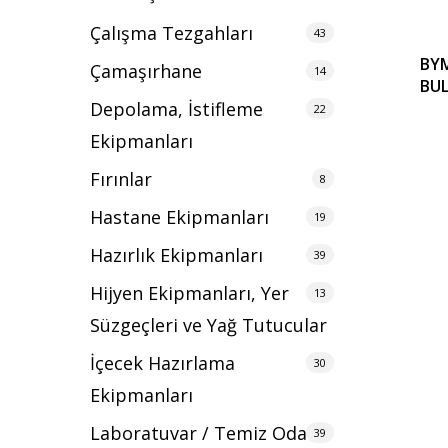
Çalışma Tezgahları
43
BYM
Çamaşırhane
14
BUL
Depolama, İstifleme
22
Ekipmanları
Fırınlar
8
Hastane Ekipmanları
19
Hazırlık Ekipmanları
39
Hijyen Ekipmanları, Yer
13
Süzgeçleri ve Yağ Tutucular
İçecek Hazırlama
30
Ekipmanları
Laboratuvar / Temiz Oda
39