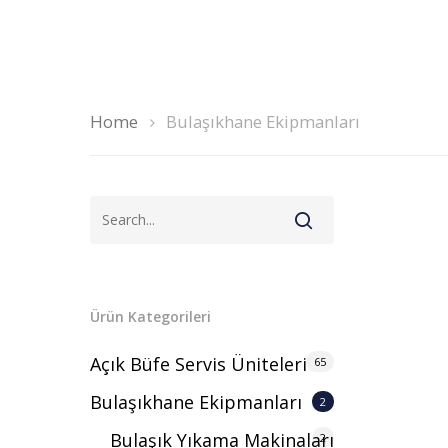
Home
Bulaşıkhane Ekipmanları
Ürün Kategorileri
Açık Büfe Servis Üniteleri
65
Bulaşıkhane Ekipmanları
2
Bulaşık Yıkama Makinaları
2