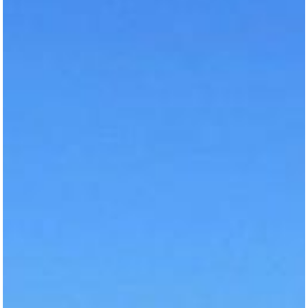
Teklif almak için tıklayın
Anasayfa
Kurumsal
Ürünler
Referanslar