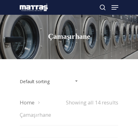
Çamaşırhane
Arama yapmak için enter'a basın
Default sorting
Home
Showing all 14 results
Çamaşırhane