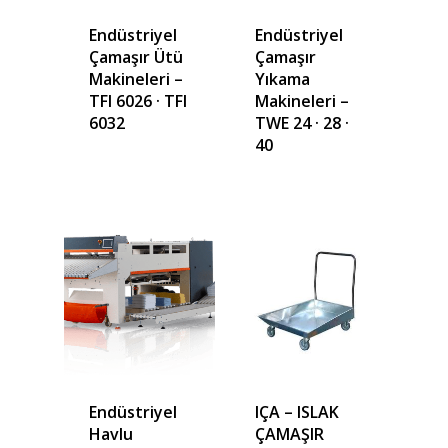
Referanslar
Endüstriyel
Endüstriyel
Çamaşır Ütü
Çamaşır
Teklif Al
Makineleri –
Yıkama
TFI 6026 · TFI
Makineleri –
İletişim
6032
TWE 24 · 28 ·
40
Mattaş Medikal
Endüstriyel
IÇA – ISLAK
Havlu
ÇAMAŞIR