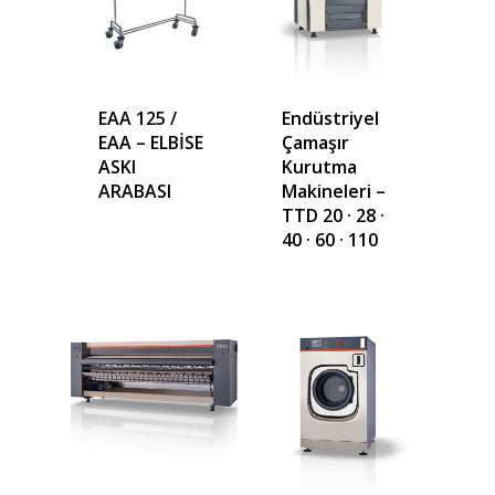
EAA 125 /
Endüstriyel
EAA – ELBİSE
Çamaşır
ASKI
Kurutma
ARABASI
Makineleri –
TTD 20 · 28 ·
40 · 60 · 110
Teklif almak için tıklayın
Anasayfa
Kurumsal
Ürünler