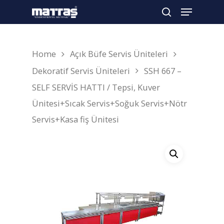
Home
Açık Büfe Servis Üniteleri
Arama yapmak için enter'a basın
Dekoratif Servis Üniteleri
SSH 667 –
SELF SERVİS HATTI / Tepsi, Kuver
Ünitesi+Sıcak Servis+Soğuk Servis+Nötr
Servis+Kasa fiş Ünitesi