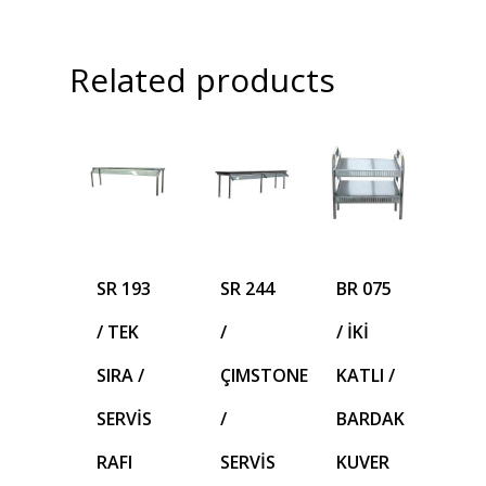
Related products
SR 193
SR 244
BR 075
/ TEK
/
/ İKİ
SIRA /
ÇIMSTONE
KATLI /
SERVİS
/
BARDAK
RAFI
SERVİS
KUVER