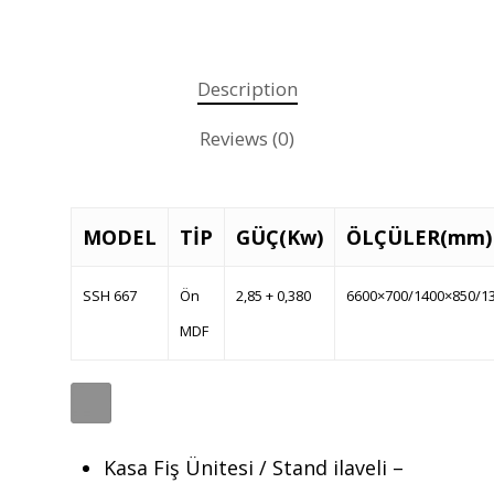
Teklif almak için tıklayın
Description
Anasayfa
Reviews (0)
Kurumsal
Ürünler
MODEL
TİP
GÜÇ(Kw)
ÖLÇÜLER(mm)
Referanslar
SSH 667
Ön
2,85 + 0,380
6600×700/1400×850/1
Teklif Al
MDF
İletişim
Mattaş Medikal
Kasa Fiş Ünitesi / Stand ilaveli –