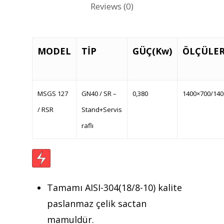
Reviews (0)
MODEL
TİP
GÜÇ(Kw)
ÖLÇÜLE
MSGS 127
GN40 / SR –
0,380
1400×700/140
/ RSR
Stand+Servis
raflı
Teklif almak için tıklayın
Tamamı AISI-304(18/8-10) kalite
paslanmaz çelik sactan
mamuldür.
Anasayfa