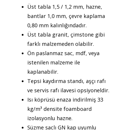
Üst tabla 1,5 / 1,2 mm, hazne,
Kurumsal
bantlar 1,0 mm, çevre kaplama
Ürünler
0,80 mm kalınlığındadır.
Üst tabla granit, çimstone gibi
Referanslar
farklı malzemeden olabilir.
Teklif Al
Ön paslanmaz sac, mdf, veya
istenilen malzeme ile
İletişim
kaplanabilir.
Mattaş Medikal
Tepsi kaydırma standı, aşçı rafı
ve servis rafı ilavesi opsiyoneldir.
Isı köprüsü enaza indirilmiş 33
kg/m³ densite foamboard
izolasyonlu hazne.
Süzme saclı GN kap uyumlu