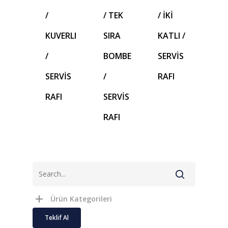
/
/ TEK
/ İKİ
KUVERLI
SIRA
KATLI /
/
BOMBE
SERVİS
SERVİS
/
RAFI
RAFI
SERVİS
RAFI
Ürün Kategorileri
Teklif Al