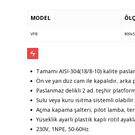
MODEL
ÖL
VPB
800x5
Tamamı AISI-304(18/8-10) kalite pasl
Ön ve yan düz cam ile kapalıdır, arka p
Paslanmaz delikli 2 ad. teşhir platform
Sulu veya kuru ısıtma sistemli olabilir.
Açma kapama şalteri, pilot lamba, ter
Yüseklik ayarlı plastik kaplı rotil ayakl
230V, 1NPE, 50-60Hz.