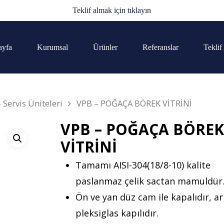
Teklif almak için tıklayın
ayfa
Kurumsal
Ürünler
Referanslar
Teklif
- Servis Üniteleri
VPB – POĞAÇA BÖREK VİTRİNİ
VPB – POĞAÇA BÖRE
VİTRİNİ
Tamamı AISI-304(18/8-10) kalite
paslanmaz çelik sactan mamuldür
Ön ve yan düz cam ile kapalıdır, a
pleksiglas kapılıdır.