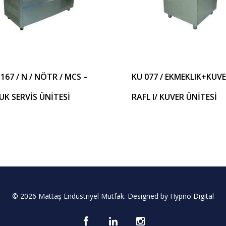
167 / N / NÖTR / MCS –
KU 077 / EKMEKLIK+KUV
K SERVİS ÜNİTESİ
RAFL I/ KUVER ÜNİTESİ
© 2026 Mattaş Endüstriyel Mutfak. Designed by
Hypno Digital