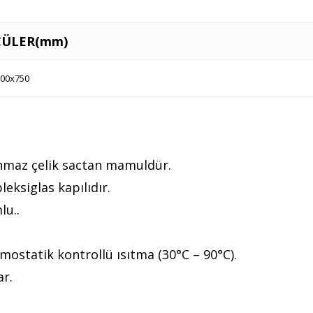
ÇÜLER(mm)
00x750
anmaz çelik sactan mamuldür.
leksiglas kapılıdır.
lu..
mostatik kontrollü ısıtma (30°C – 90°C).
ar.