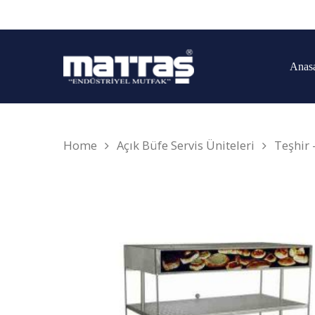
Anas
Home
Açık Büfe Servis Üniteleri
Teşhir 
Arama yapmak için enter'a basın