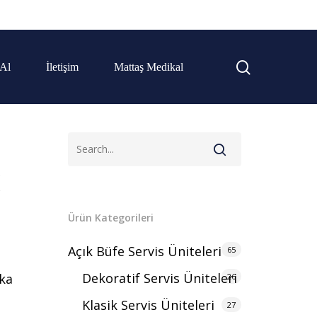
 Al
İletişim
Mattaş Medikal
K
Ürün Kategorileri
Açık Büfe Servis Üniteleri
65
.
Dekoratif Servis Üniteleri
rka
26
Klasik Servis Üniteleri
27