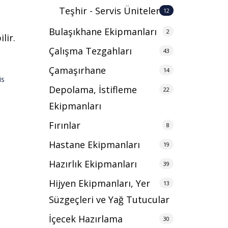
Teşhir - Servis Üniteleri
12
Bulaşıkhane Ekipmanları
2
lir.
Çalışma Tezgahları
43
Çamaşırhane
14
is
Depolama, İstifleme
22
Ekipmanları
Fırınlar
8
Hastane Ekipmanları
19
Hazırlık Ekipmanları
39
Hijyen Ekipmanları, Yer
13
Süzgeçleri ve Yağ Tutucular
İçecek Hazırlama
30