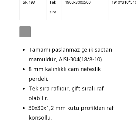
SR 193
Tek
1900x300x500
1910*310*51
Ürünler
sıra
Referanslar
Teklif Al
İletişim
Tamamı paslanmaz çelik sactan
mamuldür, AISI-304(18/8-10).
Mattaş Medikal
8 mm kalınlıklı cam nefeslik
perdeli.
Tek sıra raflıdır, çift sıralı raf
olabilir.
30x30x1,2 mm kutu profilden raf
konsollu.