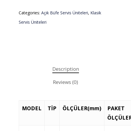
Categories:
Açık Büfe Servis Üniteleri
,
Klasik
Servis Üniteleri
Description
Reviews (0)
Teklif almak için tıklayın
MODEL
TİP
ÖLÇÜLER(mm)
PAKET
Anasayfa
ÖLÇÜLER
Kurumsal