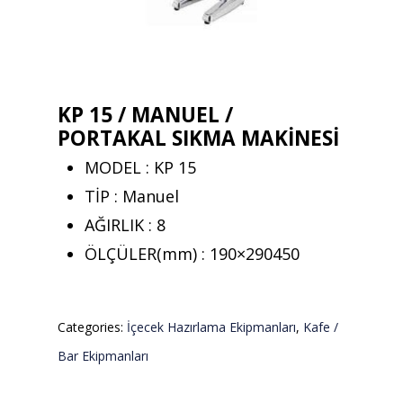
KP 15 / MANUEL /
PORTAKAL SIKMA MAKİNESİ
MODEL : KP 15
TİP : Manuel
AĞIRLIK : 8
ÖLÇÜLER(mm) : 190×290450
Categories:
İçecek Hazırlama Ekipmanları
,
Kafe /
Bar Ekipmanları
Teklif almak için tıklayın