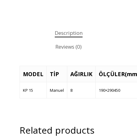
Anasayfa
Description
Kurumsal
Reviews (0)
Ürünler
Referanslar
MODEL
TİP
AĞIRLIK
ÖLÇÜLER(mm
Teklif Al
İletişim
KP 15
Manuel
8
190×290450
Mattaş Medikal
Related products