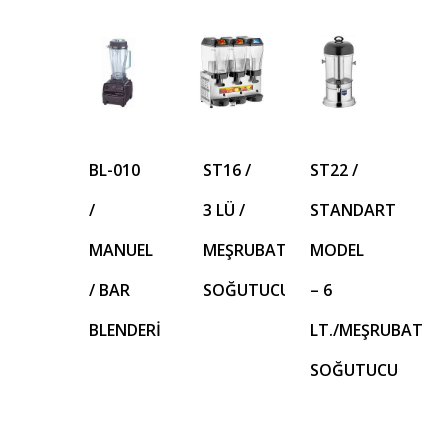
BL-010
ST16 /
ST22 /
/
3 LÜ /
STANDART
MANUEL
MEŞRUBAT
MODEL
/ BAR
SOĞUTUCU
– 6
BLENDERİ
LT./MEŞRUBAT
SOĞUTUCU