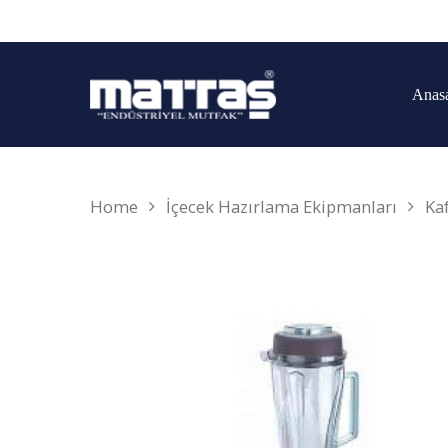
Anas
Home
İçecek Hazırlama Ekipmanları
Ka
Arama yapmak için enter'a basın