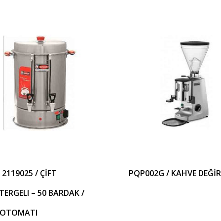
 2119025 / ÇİFT
PQP002G / KAHVE DEĞİ
ERGELI – 50 BARDAK /
 OTOMATI