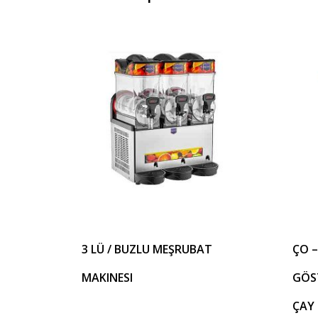
3 LÜ / BUZLU MEŞRUBAT
ÇO –
MAKINESI
GÖST
ÇAY