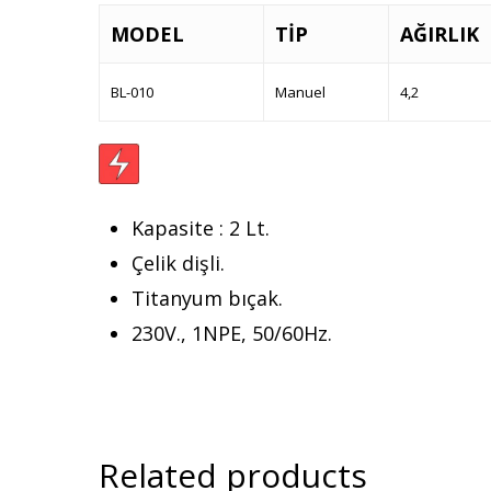
MODEL
TİP
AĞIRLIK
BL-010
Manuel
4,2
Kapasite : 2 Lt.
Çelik dişli.
Titanyum bıçak.
230V., 1NPE, 50/60Hz.
Related products