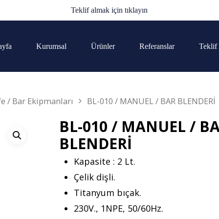
Teklif almak için tıklayın
ayfa
Kurumsal
Ürünler
Referanslar
Teklif
fe / Bar Ekipmanları
BL-010 / MANUEL / BAR BLENDERİ
BL-010 / MANUEL / B
BLENDERİ
Kapasite : 2 Lt.
Çelik dişli.
Titanyum bıçak.
230V., 1NPE, 50/60Hz.