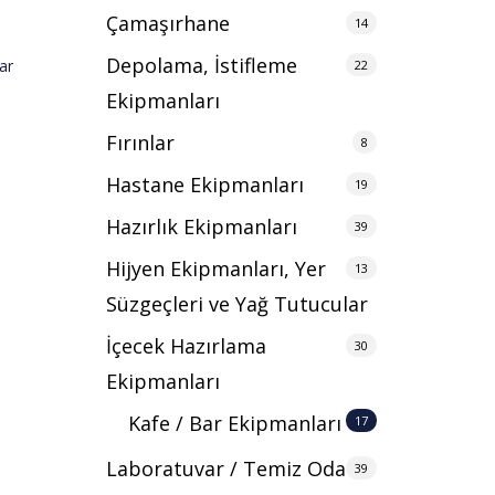
Çamaşırhane
14
Depolama, İstifleme
ar
22
Ekipmanları
Fırınlar
8
Hastane Ekipmanları
19
Hazırlık Ekipmanları
39
Hijyen Ekipmanları, Yer
13
Süzgeçleri ve Yağ Tutucular
İçecek Hazırlama
30
Ekipmanları
Kafe / Bar Ekipmanları
17
Laboratuvar / Temiz Oda
39