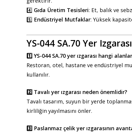
gerektirir.
4️⃣
Gıda Üretim Tesisleri
: Et, balık ve seb
5️⃣
Endüstriyel Mutfaklar
: Yüksek kapasite
YS-044 SA.70 Yer Izgarası 
1️⃣ YS-044 SA.70 yer ızgarası hangi alanlar
Restoran, otel, hastane ve endüstriyel mu
kullanılır.
2️⃣ Tavalı yer ızgarası neden önemlidir?
Tavalı tasarım, suyun bir yerde toplanması
kirliliğin yayılmasını önler.
3️⃣ Paslanmaz çelik yer ızgarasının avanta