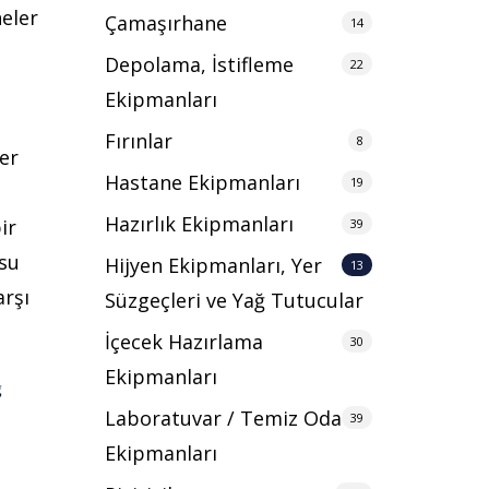
neler
Çamaşırhane
14
Depolama, İstifleme
22
Ekipmanları
Fırınlar
8
er
Hastane Ekipmanları
19
Hazırlık Ekipmanları
ir
39
su
Hijyen Ekipmanları, Yer
13
arşı
Süzgeçleri ve Yağ Tutucular
İçecek Hazırlama
30
Ekipmanları
ğ
Laboratuvar / Temiz Oda
39
Ekipmanları