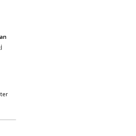
an
j
ster