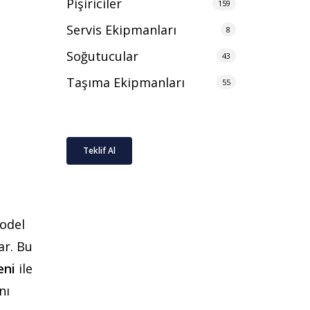
Pişiriciler
159
Servis Ekipmanları
8
Soğutucular
43
Taşıma Ekipmanları
55
Teklif Al
model
ar. Bu
eni
ile
nı