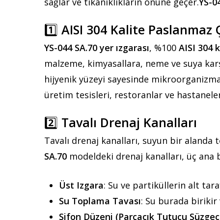
sağlar ve tıkanıklıkların önüne geçer.
YS-04
1️⃣
AISI 304 Kalite Paslanmaz Ç
YS-044 SA.70 yer ızgarası
, %100
AISI 304 
malzeme, kimyasallara, neme ve suya karş
hijyenik yüzeyi sayesinde mikroorganizmala
üretim tesisleri, restoranlar ve hastanel
2️⃣
Tavalı Drenaj Kanalları
Tavalı drenaj kanalları, suyun bir alanda t
SA.70
modeldeki drenaj kanalları, üç ana
Üst Izgara
: Su ve partiküllerin alt tar
Su Toplama Tavası
: Su burada birikir
Sifon Düzeni (Parçacık Tutucu Süzgeçl