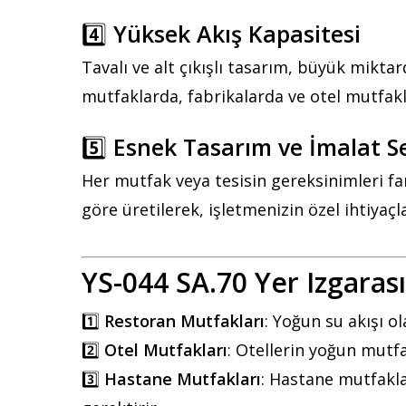
4️⃣
Yüksek Akış Kapasitesi
Tavalı ve alt çıkışlı tasarım, büyük miktar
mutfaklarda, fabrikalarda ve otel mutfak
5️⃣
Esnek Tasarım ve İmalat S
Her mutfak veya tesisin gereksinimleri fa
göre üretilerek, işletmenizin özel ihtiyaç
YS-044 SA.70 Yer Izgarası
1️⃣
Restoran Mutfakları
: Yoğun su akışı o
2️⃣
Otel Mutfakları
: Otellerin yoğun mutfak
3️⃣
Hastane Mutfakları
: Hastane mutfakla