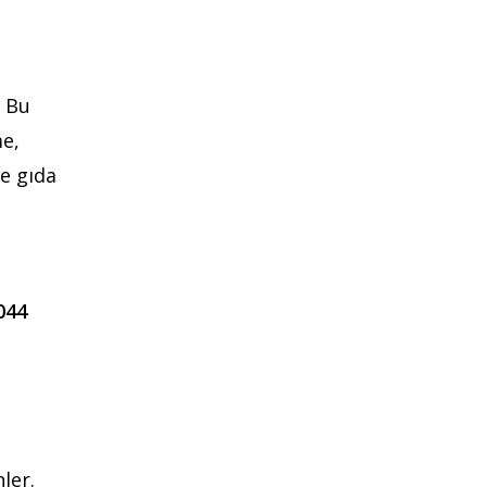
. Bu
me,
le gıda
044
ler.