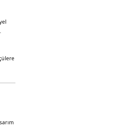
yel
.
lçülere
asarım