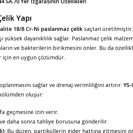
4 SA.70 Yer Izgarasının Özellikleri
elik Yapı
kalite 18/8 Cr-Ni paslanmaz çelik
saçtan üretilmiştir
ı yüksek dayanıklılık sağlar. Paslanmaz çelik malze
rın ve bakterilerin birikmesini önler. Bu da özellik
er için en uygun çözümdür.
oplanmasını sağlar ve drenaj verimliliğini artırır.
YS-
 bölümden oluşur:
afa geçmesine izin verir.
 ve daha sonra tahliye borusuna gönderilir.
i)
: Bu düzen, partiküllerin gider hattına gitmesini ön