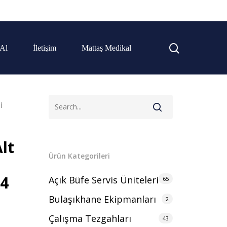
 Al
İletişim
Mattaş Medikal
i
Alt
Ürün Kategorileri
44
Açık Büfe Servis Üniteleri
65
Bulaşıkhane Ekipmanları
2
Çalışma Tezgahları
43