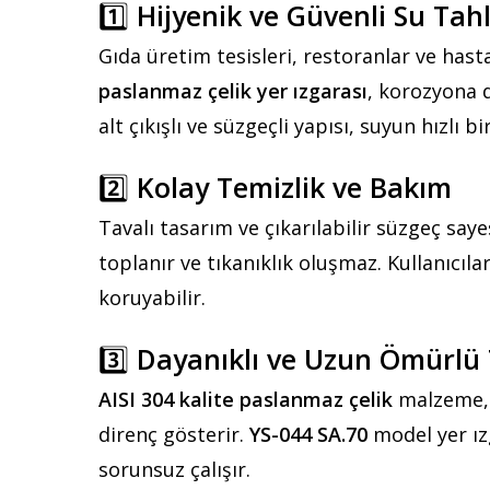
1️⃣
Hijyenik ve Güvenli Su Tahl
Gıda üretim tesisleri, restoranlar ve hast
paslanmaz çelik yer ızgarası
, korozyona d
alt çıkışlı ve süzgeçli yapısı, suyun hızlı b
2️⃣
Kolay Temizlik ve Bakım
Tavalı tasarım ve çıkarılabilir süzgeç saye
toplanır ve tıkanıklık oluşmaz. Kullanıcıla
koruyabilir.
3️⃣
Dayanıklı ve Uzun Ömürlü
AISI 304 kalite paslanmaz çelik
malzeme, k
direnç gösterir.
YS-044 SA.70
model yer ızg
sorunsuz çalışır.