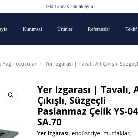
Teklif almak için tıklayın
ayfa
Kurumsal
Ürünler
Referanslar
Teklif
ve Yağ Tutucular
Yer Izgarası | Tavalı, Alt Çıkışlı, Süzgeçl
Yer Izgarası | Tavalı, 
Çıkışlı, Süzgeçli
Paslanmaz Çelik YS-0
SA.70
Yer Izgarası
, endüstriyel mutfaklar,