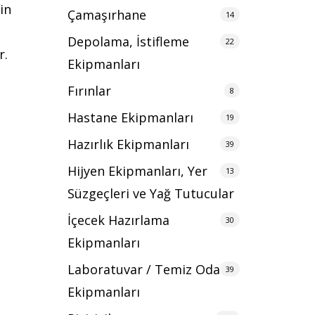
in
Çamaşırhane
14
Depolama, İstifleme
22
r.
Ekipmanları
Fırınlar
8
Hastane Ekipmanları
19
Hazırlık Ekipmanları
39
Hijyen Ekipmanları, Yer
13
Süzgeçleri ve Yağ Tutucular
İçecek Hazırlama
30
Ekipmanları
Laboratuvar / Temiz Oda
39
Ekipmanları