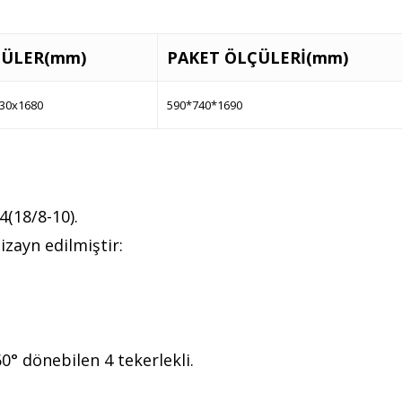
ÜLER(mm)
PAKET ÖLÇÜLERİ(mm)
30x1680
590*740*1690
(18/8-10).
izayn edilmiştir:
60° dönebilen 4 tekerlekli.