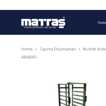
Anas
Home
Taşıma Ekipmanları
Mutfak Arab
ARABASI
Arama yapmak için enter'a basın