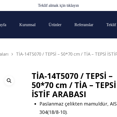
Teklif almak için tıklayın
ayfa
Kurumsal
Ürünler
Referanslar
Teklif
aları
TİA-14T5070 / TEPSİ – 50*70 cm / TİA – TEPSİ İSTİ
TİA-14T5070 / TEPSİ –
50*70 cm / TİA – TEPSİ
İSTİF ARABASI
Paslanmaz çelikten mamuldür, AIS
304(18/8-10).