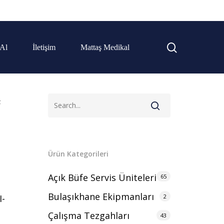
 Al
İletişim
Mattaş Medikal
F
Ürün Kategorileri
Açık Büfe Servis Üniteleri
65
Bulaşıkhane Ekipmanları
2
I-
Çalışma Tezgahları
43