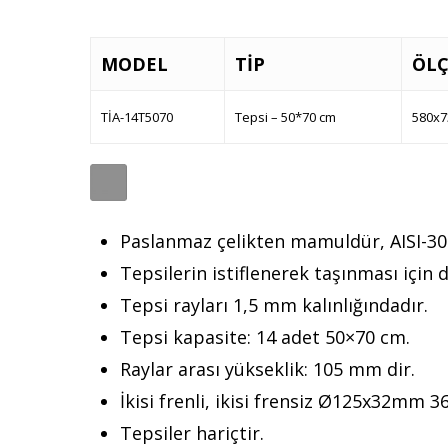
MODEL
TİP
ÖLÇ
TİA-14T5070
Tepsi – 50*70 cm
580x7
Paslanmaz çelikten mamuldür, AISI-304
Tepsilerin istiflenerek taşınması için d
Tepsi rayları 1,5 mm kalınlığındadır.
Tepsi kapasite: 14 adet 50×70 cm.
Raylar arası yükseklik: 105 mm dir.
İkisi frenli, ikisi frensiz Ø125x32mm 3
Tepsiler hariçtir.