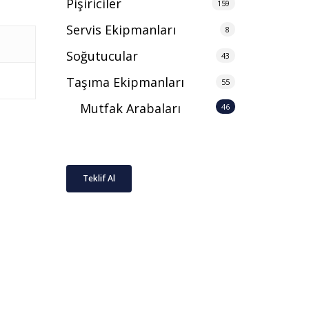
Pişiriciler
159
Servis Ekipmanları
8
Soğutucular
43
Taşıma Ekipmanları
55
Mutfak Arabaları
46
Teklif Al