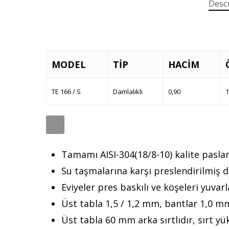
Desc
MODEL
TİP
HACİM
TE 166 / S
Damlalıklı
0,90
1
Tamamı AISI-304(18/8-10) kalite pasl
Su taşmalarına karşı preslendirilmiş da
Eviyeler pres baskılı ve köşeleri yuvarl
Üst tabla 1,5 / 1,2 mm, bantlar 1,0 mm
Üst tabla 60 mm arka sırtlıdır, sırt yük