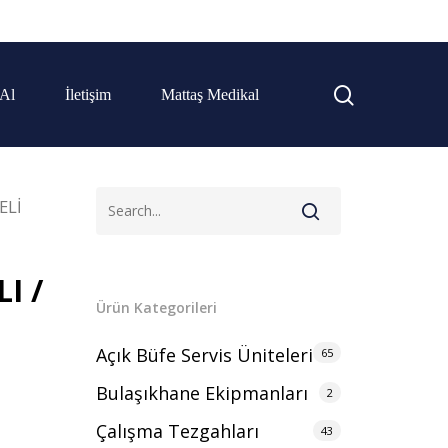
 Al
İletişim
Mattaş Medikal
ELİ
I /
Ürün Kategorileri
Açık Büfe Servis Üniteleri
65
Bulaşıkhane Ekipmanları
2
.
Çalışma Tezgahları
43