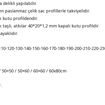
delikli yapılabilir.
 paslanmaz çelik sac profillerle takviyelidir.
 kutu profildendir.
taşlı, atkılar 40*20*1,2 mm kapalı kutu profildir.
ayaklıdır.
0-110-120-130-140-150-160-170-180-190-200-210-220-2
 / 50×50 / 50×60 / 60×60 / 60x80cm
r.