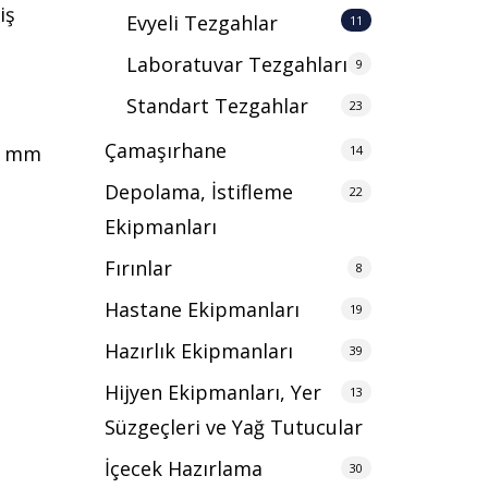
iş
Evyeli Tezgahlar
11
Laboratuvar Tezgahları
9
Standart Tezgahlar
23
Çamaşırhane
,0 mm
14
Depolama, İstifleme
22
Ekipmanları
Fırınlar
8
Hastane Ekipmanları
19
Hazırlık Ekipmanları
39
Hijyen Ekipmanları, Yer
13
Süzgeçleri ve Yağ Tutucular
İçecek Hazırlama
30