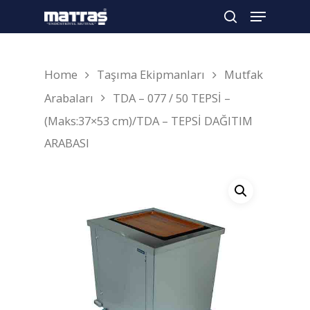
Home
Taşıma Ekipmanları
Mutfak
Arama yapmak için enter'a basın
Arabaları
TDA – 077 / 50 TEPSİ –
(Maks:37×53 cm)/TDA – TEPSİ DAĞITIM
ARABASI