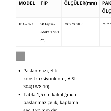
MODEL
TİP
ÖLÇÜLER(mm)
PAK
Teklif almak için tıklayın
ÖLÇ
TDA – 077
50 Tepsi –
700x700x850
710*7
Anasayfa
(Maks:37×53
Kurumsal
cm)
Ürünler
Referanslar
Paslanmaz çelik
Teklif Al
konstrüksiyonludur, AISI-
İletişim
304(18/8-10).
Tabla 1,5 cm kalınlığında
Mattaş Medikal
paslanmaz çelik, kaplama
sacı0,80 mm dir.