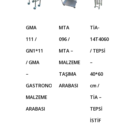
GMA
MTA
TİA-
111 /
096 /
14T4060
GN1*11
MTA –
/ TEPSİ
/ GMA
MALZEME
–
–
TAŞIMA
40*60
GASTRONORM
ARABASI
cm /
MALZEME
TİA –
ARABASI
TEPSİ
İSTİF