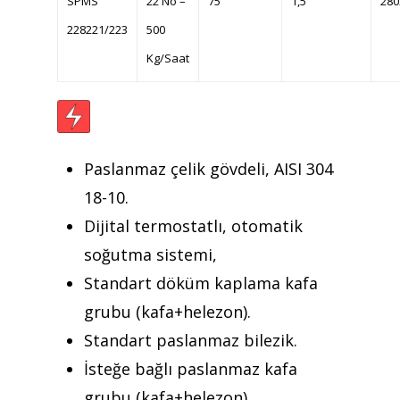
SPMS
22 No –
75
1,5
280
228221/223
500
Kg/Saat
Paslanmaz çelik gövdeli, AISI 304
18-10.
Dijital termostatlı, otomatik
Teklif almak için tıklayın
soğutma sistemi,
Standart döküm kaplama kafa
Anasayfa
grubu (kafa+helezon).
Standart paslanmaz bilezik.
Kurumsal
İsteğe bağlı paslanmaz kafa
Ürünler
grubu (kafa+helezon),