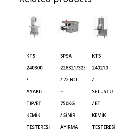
KTS
SPSA
KTS
240300
226321/323
240210
/
/ 22 NO
/
AYAKLI
–
SETÜSTÜ
TİP/ET
750KG
/ ET
KEMİK
/ SİNİR
KEMİK
TESTERESİ
AYIRMA
TESTERESİ