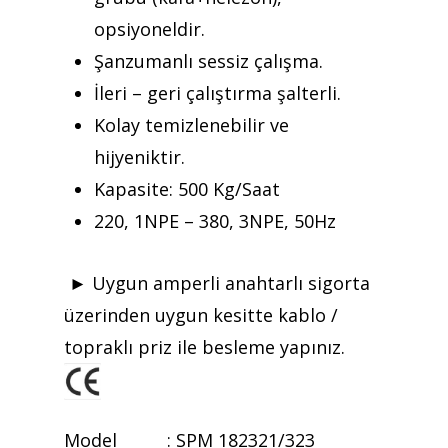
Referanslar
opsiyoneldir.
Şanzumanlı sessiz çalışma.
Teklif Al
İleri – geri çalıştırma şalterli.
İletişim
Kolay temizlenebilir ve
hijyeniktir.
Mattaş Medikal
Kapasite: 500 Kg/Saat
220, 1NPE – 380, 3NPE, 50Hz
► Uygun amperli anahtarlı sigorta
üzerinden uygun kesitte kablo /
topraklı priz ile besleme yapınız.
Model : SPM 182321/323