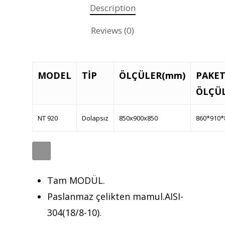
Description
Teklif almak için tıklayın
Reviews (0)
Anasayfa
MODEL
TİP
ÖLÇÜLER(mm)
PAKE
Kurumsal
ÖLÇÜL
Ürünler
NT 920
Dolapsız
850x900x850
860*910*
Referanslar
Teklif Al
İletişim
Tam MODÜL.
Paslanmaz çelikten mamul.AISI-
Mattaş Medikal
304(18/8-10).