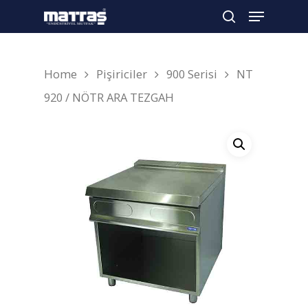
Home
Pişiriciler
900 Serisi
NT
Arama yapmak için enter'a basın
920 / NÖTR ARA TEZGAH