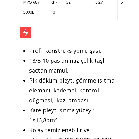
MYO 68 /
KP-
32
0,27
5
Kurumsal
5000E
40
Ürünler
Referanslar
Profil konstrüksiyonlu şasi.
Teklif Al
18/8-10 paslanmaz çelik taşlı
İletişim
sactan mamul.
Pik döküm pleyt, gömme ısıtma
Mattaş Medikal
elemanı, kademeli kontrol
düğmesi, ikaz lambası.
Kare pleyt ısıtma yüzeyi:
1×16,8dm².
Kolay temizlenebilir ve