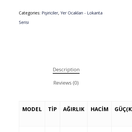
Categories:
Pişiriciler
,
Yer Ocakları - Lokanta
Serisi
Description
Reviews (0)
Teklif almak için tıklayın
MODEL
TİP
AĞIRLIK
HACİM
GÜÇ(K
Anasayfa