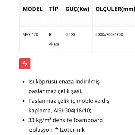
MODEL
TİP
GÜÇ(Kw)
ÖLÇÜLER(mm
MVS 120
B –
0,490
2000x700x1350
Teklif almak için tıklayın
4kapı
Anasayfa
Kurumsal
Isı köprüsü enaza indirilmiş
Ürünler
paslanmaz çelik şasi.
Paslanmaz çelik iç möble ve dış
Referanslar
kaplama, AISI-304(18/10).
Teklif Al
33 kg/m³ densite foamboard
izolasyon. * İzotermik
İletişim