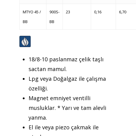
Anasayfa
MTYO 45 /
900S-
23
0,16
6,70
Kurumsal
BB
BB
Ürünler
Referanslar
Teklif Al
18/8-10 paslanmaz çelik taşlı
sactan mamul.
İletişim
Lpg veya Doğalgaz ile çalışma
Mattaş Medikal
özelliği.
Magnet emniyet ventilli
musluklar. * Yarı ve tam alevli
yanma.
El ile veya piezo çakmak ile