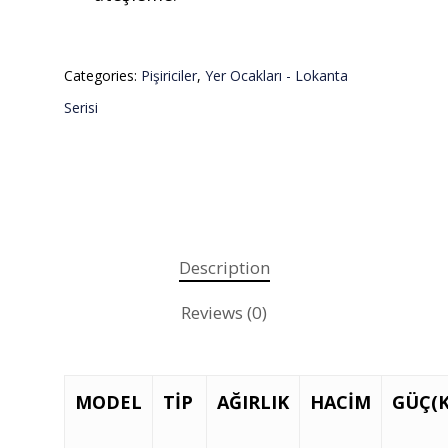
Categories:
Pişiriciler
,
Yer Ocakları - Lokanta
Serisi
Description
Reviews (0)
Teklif almak için tıklayın
MODEL
TİP
AĞIRLIK
HACİM
GÜÇ(