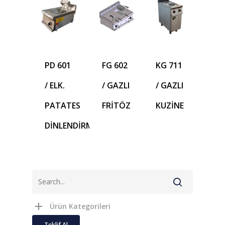
PD 601
FG 602
KG 711
/ ELK.
/ GAZLI
/ GAZLI
PATATES
FRİTÖZ
KUZİNE
DİNLENDİRME
Ürün Kategorileri
Teklif Al