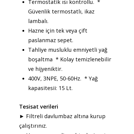
Termostatik ısı kontrollu. *
Ürünler
Güvenlik termostatlı, ikaz
Referanslar
lambalı.
Hazne için tek veya çift
Teklif Al
paslanmaz sepet.
İletişim
Tahliye musluklu emniyetli yağ
boşaltma * Kolay temizlenebilir
Mattaş Medikal
ve hijyeniktir.
400V, 3NPE, 50-60Hz. * Yağ
kapasitesii: 15 Lt.
Tesisat verileri
► Filtreli davlumbaz altına kurup
çalıştırınız.