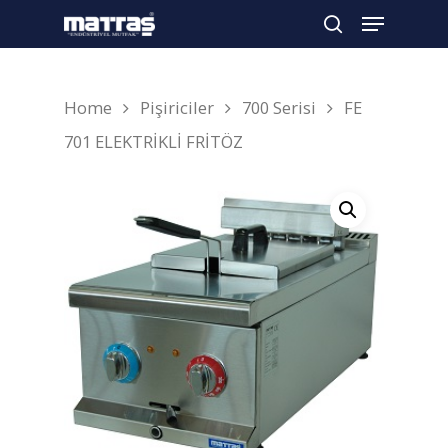
Home
Pişiriciler
700 Serisi
FE
Arama yapmak için enter'a basın
701 ELEKTRİKLİ FRİTÖZ