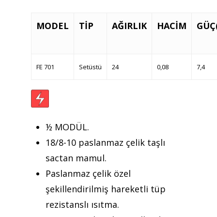
MODEL
TİP
AĞIRLIK
HACİM
GÜÇ
FE 701
Setüstü
24
0,08
7,4
½ MODÜL.
18/8-10 paslanmaz çelik taşlı
Teklif almak için tıklayın
sactan mamul.
Paslanmaz çelik özel
Anasayfa
şekillendirilmiş hareketli tüp
Kurumsal
rezistanslı ısıtma.