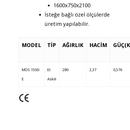
1600x750x2100
İsteğe bağlı özel ölçülerde
üretim yapılabilir.
MODEL
TİP
AĞIRLIK
HACİM
GÜÇ(K
MDS 1500-
Et
280
2,37
0,576
E
Askılı