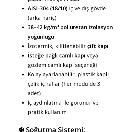
AISI-304 (18/10)
iç ve dış gövde
(arka hariç)
Teklif almak için tıklayın
38–42 kg/m³ poliüretan izolasyon
yoğunluğu
Anasayfa
İzotermik, kilitlenebilir
çift kapı
Kurumsal
İsteğe bağlı camlı kapı
veya
gözlem camlı kapı seçeneği
Ürünler
Kolay ayarlanabilir, plastik kaplı
Referanslar
çelik iç raflar (her modülde 3
adet)
Teklif Al
İç aydınlatma ile görünür ve
İletişim
pratik kullanım
Mattaş Medikal
❄️
Soğutma Sistemi: