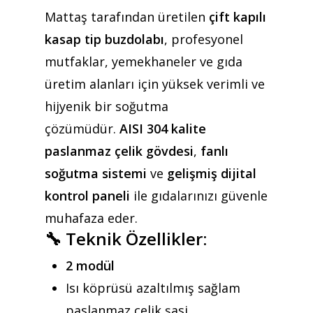
Mattaş tarafından üretilen
çift kapılı
kasap tip buzdolabı
, profesyonel
mutfaklar, yemekhaneler ve gıda
üretim alanları için yüksek verimli ve
hijyenik bir soğutma
çözümüdür.
AISI 304 kalite
paslanmaz çelik gövdesi
,
fanlı
soğutma sistemi
ve
gelişmiş dijital
kontrol paneli
ile gıdalarınızı güvenle
muhafaza eder.
🔧
Teknik Özellikler:
2 modül
Isı köprüsü azaltılmış sağlam
paslanmaz çelik şasi