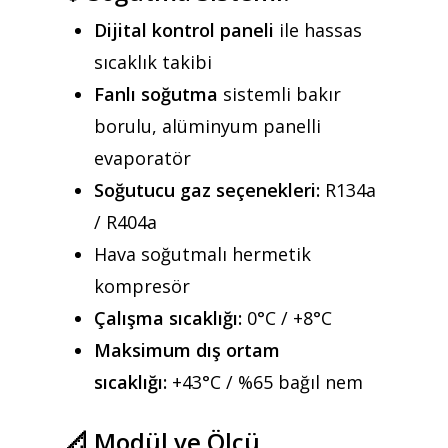
Dijital kontrol paneli
ile hassas
sıcaklık takibi
Fanlı soğutma
sistemli bakır
borulu, alüminyum panelli
evaporatör
Soğutucu gaz seçenekleri:
R134a
/ R404a
Hava soğutmalı hermetik
kompresör
Çalışma sıcaklığı:
0°C / +8°C
Maksimum dış ortam
sıcaklığı:
+43°C / %65 bağıl nem
📐
Modül ve Ölçü