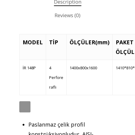
Description
Reviews (0)
MODEL
TİP
ÖLÇÜLER(mm)
PAKET
Teklif almak için tıklayın
ÖLÇÜL
İR 148P
4
1400x800x1600
1410*810*
Anasayfa
Perfore
Kurumsal
raflı
Ürünler
Referanslar
Paslanmaz çelik profil
Teklif Al
konstrüksiyonludur, AISI-