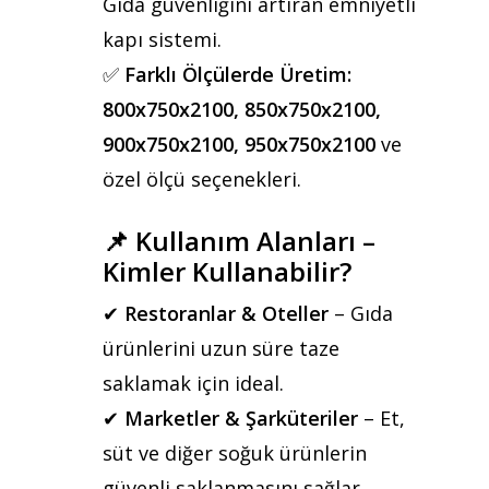
Gıda güvenliğini artıran emniyetli
Kurumsal
kapı sistemi.
✅
Farklı Ölçülerde Üretim:
Ürünler
800x750x2100, 850x750x2100,
Referanslar
900x750x2100, 950x750x2100
ve
özel ölçü seçenekleri.
Teklif Al
📌 Kullanım Alanları –
İletişim
Kimler Kullanabilir?
Mattaş Medikal
✔
Restoranlar & Oteller
– Gıda
ürünlerini uzun süre taze
saklamak için ideal.
✔
Marketler & Şarküteriler
– Et,
süt ve diğer soğuk ürünlerin
güvenli saklanmasını sağlar.