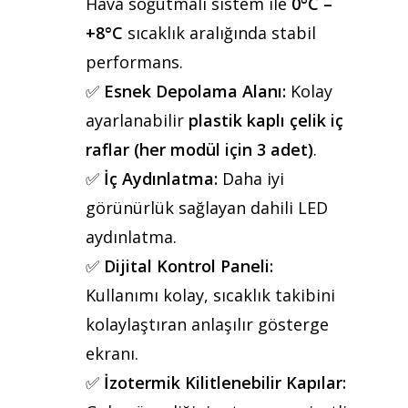
Hava soğutmalı sistem ile
0°C –
+8°C
sıcaklık aralığında stabil
performans.
✅
Esnek Depolama Alanı:
Kolay
ayarlanabilir
plastik kaplı çelik iç
raflar (her modül için 3 adet)
.
✅
İç Aydınlatma:
Daha iyi
görünürlük sağlayan dahili LED
aydınlatma.
✅
Dijital Kontrol Paneli:
Kullanımı kolay, sıcaklık takibini
kolaylaştıran anlaşılır gösterge
Teklif almak için tıklayın
ekranı.
✅
İzotermik Kilitlenebilir Kapılar:
Anasayfa