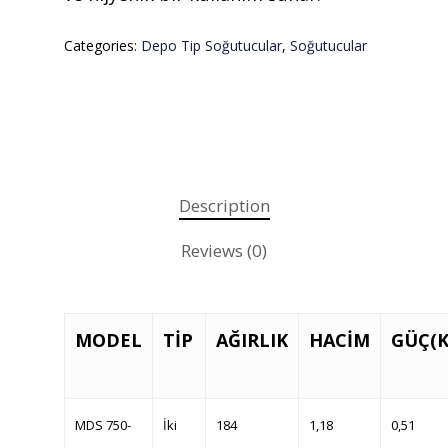
Categories:
Depo Tip Soğutucular
,
Soğutucular
Description
Reviews (0)
MODEL
TİP
AĞIRLIK
HACİM
GÜÇ(K
MDS 750-
İki
184
1,18
0,51