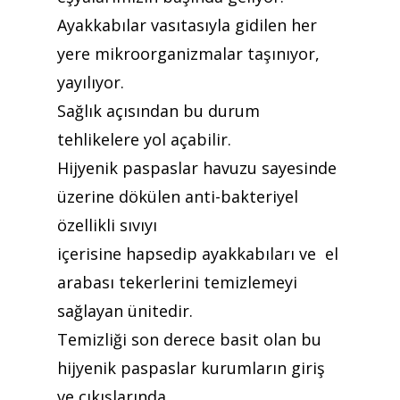
Ayakkabılar vasıtasıyla gidilen her
yere mikroorganizmalar taşınıyor,
yayılıyor.
Sağlık açısından bu durum
Teklif almak için tıklayın
tehlikelere yol açabilir.
Hijyenik paspaslar havuzu sayesinde
üzerine dökülen anti-bakteriyel
Anasayfa
özellikli sıvıyı
Kurumsal
içerisine hapsedip ayakkabıları ve el
arabası tekerlerini temizlemeyi
Ürünler
sağlayan ünitedir.
Referanslar
Temizliği son derece basit olan bu
Teklif Al
hijyenik paspaslar kurumların giriş
ve çıkışlarında