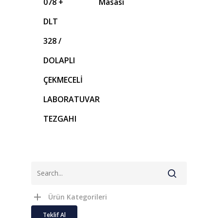
078 +
Masası
DLT
328 /
DOLAPLI
ÇEKMECELİ
LABORATUVAR
TEZGAHI
Ürün Kategorileri
Teklif Al