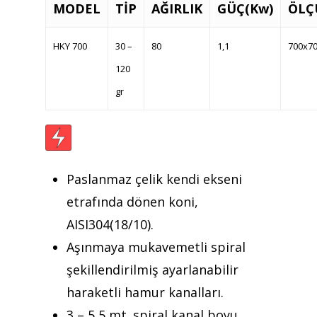
MODEL
TİP
AĞIRLIK
GÜÇ(Kw)
ÖLÇ
HKY 700
30 –
80
1,1
700x7
120
gr
Paslanmaz çelik kendi ekseni
etrafında dönen koni,
AISI304(18/10).
Aşınmaya mukavemetli spiral
şekillendirilmiş ayarlanabilir
Teklif almak için tıklayın
haraketli hamur kanalları.
3 – 5,5 mt. spiral kanal boyu.