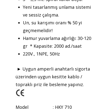
Anasayfa
Yeni tasarlanmış unlama sistemi
ve sessiz çalışma.
Kurumsal
Un, su karışımı oranı % 50 yi
Ürünler
geçmemelidir!
Hamur yuvarlama ağırlığı: 30-120
Referanslar
gr * Kapasite: 2000 ad./saat
Teklif Al
220V., 1NPE, 50Hz
İletişim
► Uygun amperli anahtarlı sigorta
Mattaş Medikal
üzerinden uygun kesitte kablo /
topraklı priz ile besleme yapınız.
Model : HKY 710