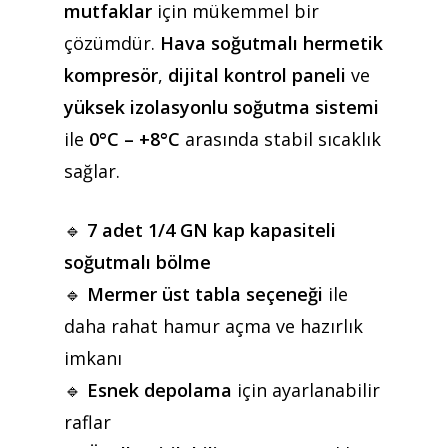
mutfaklar
için mükemmel bir
çözümdür.
Hava soğutmalı hermetik
kompresör
,
dijital kontrol paneli
ve
yüksek izolasyonlu soğutma sistemi
ile
0°C – +8°C
arasında stabil sıcaklık
sağlar.
🔹
7 adet 1/4 GN kap kapasiteli
soğutmalı bölme
🔹
Mermer üst tabla seçeneği
ile
daha rahat hamur açma ve hazırlık
imkanı
🔹
Esnek depolama
için ayarlanabilir
raflar