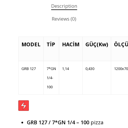
Description
Reviews (0)
MODEL
TİP
HACİM
GÜÇ(Kw)
ÖLÇÜ
GRB 127
7*GN
1,14
0,430
1200x70
1/4-
100
GRB 127 / 7*GN 1/4 – 100
pizza