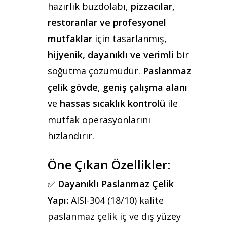
hazırlık buzdolabı,
pizzacılar,
restoranlar ve profesyonel
mutfaklar
için tasarlanmış,
hijyenik, dayanıklı ve verimli
bir
soğutma çözümüdür.
Paslanmaz
çelik gövde
,
geniş çalışma alanı
ve
hassas sıcaklık kontrolü
ile
mutfak operasyonlarını
hızlandırır.
Öne Çıkan Özellikler:
✅
Dayanıklı Paslanmaz Çelik
Yapı:
AISI-304 (18/10) kalite
paslanmaz çelik iç ve dış yüzey
Teklif almak için tıklayın