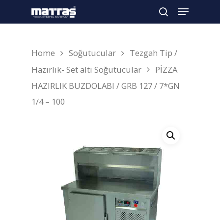
Home
Soğutucular
Tezgah Tip /
Arama yapmak için enter'a basın
Hazırlık- Set altı Soğutucular
PİZZA
HAZIRLIK BUZDOLABI / GRB 127 / 7*GN
1/4 – 100