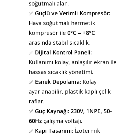
soğutmalı alan.
✅
Güçlü ve Verimli Kompresör:
Hava soğutmalı hermetik
kompresör ile
0°C – +8°C
arasında stabil sıcaklık.
✅
Dijital Kontrol Paneli:
Kullanımı kolay, anlaşılır ekran ile
hassas sıcaklık yönetimi.
✅
Esnek Depolama:
Kolay
ayarlanabilir, plastik kaplı çelik
raflar.
✅
Güç Kaynağı:
230V, 1NPE, 50-
60Hz
çalışma voltajı.
✅
Kapı Tasarımı:
İzotermik