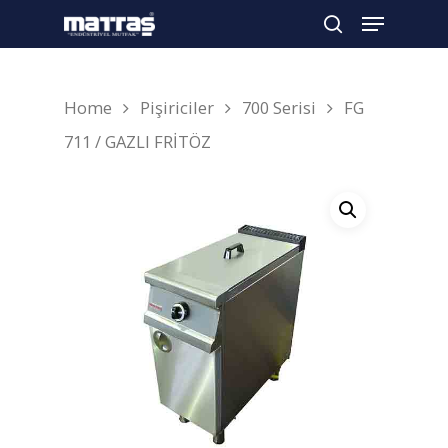
Home
Pişiriciler
700 Serisi
FG
Arama yapmak için enter'a basın
711 / GAZLI FRİTÖZ