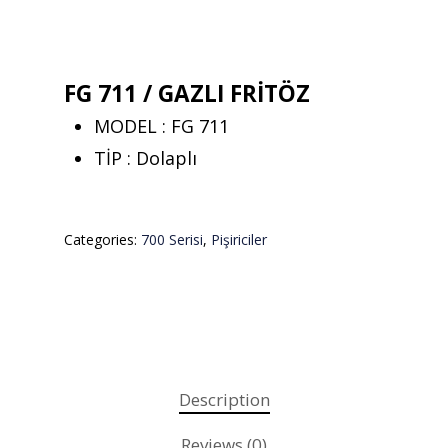
FG 711 / GAZLI FRİTÖZ
MODEL : FG 711
TİP : Dolaplı
Categories:
700 Serisi
,
Pişiriciler
Teklif almak için tıklayın
Anasayfa
Description
Kurumsal
Reviews (0)