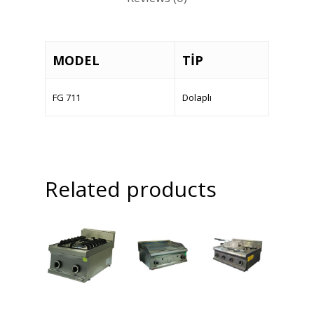
Ürünler
Referanslar
MODEL
TİP
Teklif Al
FG 711
Dolaplı
İletişim
Mattaş Medikal
Related products