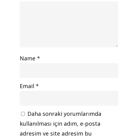
Kurumsal
Ürünler
Referanslar
Teklif Al
Name
*
İletişim
Mattaş Medikal
Email
*
Daha sonraki yorumlarımda
kullanılması için adım, e-posta
adresim ve site adresim bu