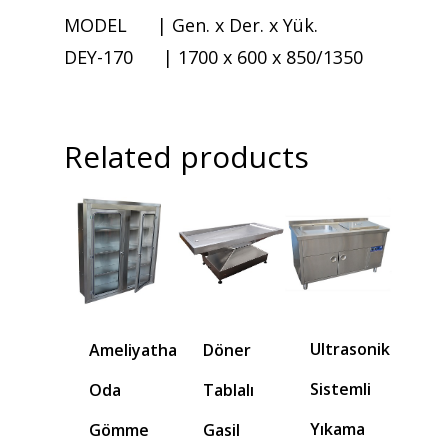
MODEL | Gen. x Der. x Yük.
DEY-170 | 1700 x 600 x 850/1350
Related products
Ultrasonik
Döner
Ameliyathane/Steril
Sistemli
Tablalı
Oda
Yıkama
Gasil
Gömme