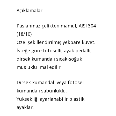
Açıklamalar
Teklif almak için tıklayın
Paslanmaz çelikten mamul, AISI 304
Anasayfa
(18/10)
Kurumsal
Özel şekillendirilmiş yekpare küvet.
İsteğe göre fotoselli, ayak pedallı,
Ürünler
dirsek kumandalı sıcak-soğuk
Referanslar
musluklu imal edilir.
Teklif Al
Dirsek kumandalı veya fotosel
İletişim
kumandalı sabunluklu.
Yüksekliği ayarlanabilir plastik
Mattaş Medikal
ayaklar.