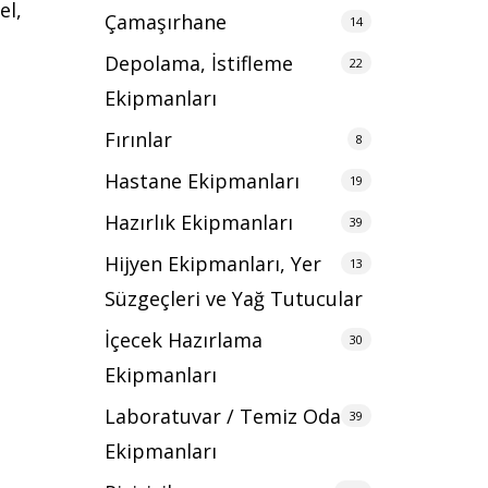
el,
Çamaşırhane
14
Depolama, İstifleme
22
Ekipmanları
Fırınlar
8
Hastane Ekipmanları
19
Hazırlık Ekipmanları
39
Hijyen Ekipmanları, Yer
13
Süzgeçleri ve Yağ Tutucular
İçecek Hazırlama
30
Ekipmanları
Laboratuvar / Temiz Oda
39
Ekipmanları