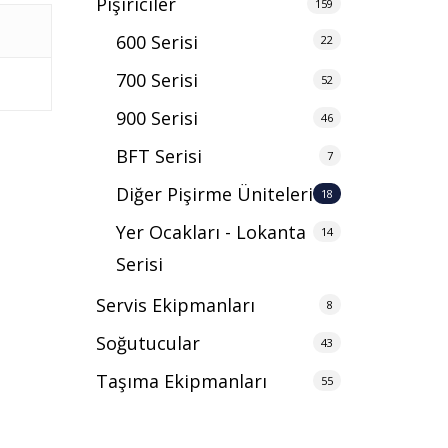
Pişiriciler
159
600 Serisi
22
700 Serisi
52
900 Serisi
46
BFT Serisi
7
Diğer Pişirme Üniteleri
18
Yer Ocakları - Lokanta
14
Serisi
Servis Ekipmanları
8
Soğutucular
43
Taşıma Ekipmanları
55