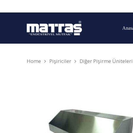
Anas
Home
Pişiriciler
Diğer Pişirme Üniteleri
Arama yapmak için enter'a basın