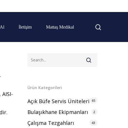
 Al
İletişim
Mattaş Medikal
R
Ürün Kategorileri
 AISI-
Açık Büfe Servis Üniteleri
65
Bulaşıkhane Ekipmanları
dir.
2
Çalışma Tezgahları
43