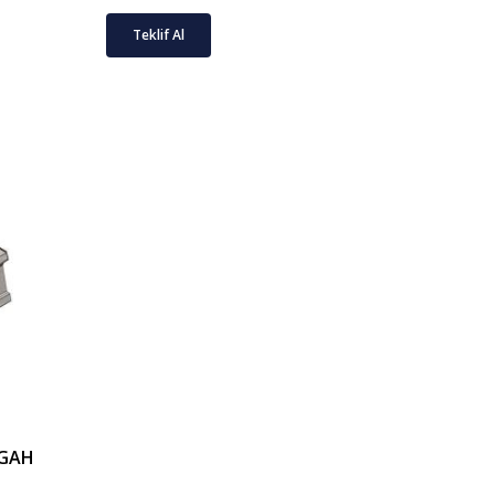
Teklif Al
ZGAH