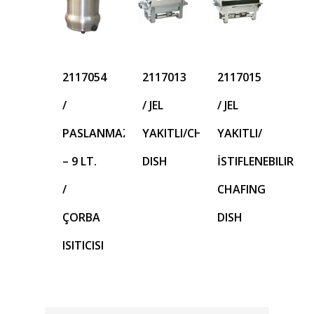
2117054
2117013
2117015
/
/ JEL
/ JEL
PASLANMAZ
YAKITLI/CHAFING
YAKITLI/
– 9 LT.
DISH
İSTIFLENEBILIR
/
CHAFING
ÇORBA
DISH
ISITICISI