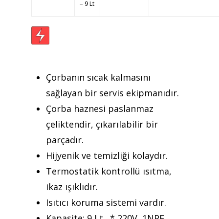
– 9 Lt
Anasayfa
Kurumsal
Ürünler
Çorbanın sıcak kalmasını
sağlayan bir servis ekipmanıdır.
Referanslar
Çorba haznesi paslanmaz
Teklif Al
çeliktendir, çıkarılabilir bir
parçadır.
İletişim
Hijyenik ve temizliği kolaydır.
Mattaş Medikal
Termostatik kontrollü ısıtma,
ikaz ışıklıdır.
Isıtıcı koruma sistemi vardır.
Kapasite: 9 Lt. * 220V, 1NPE,