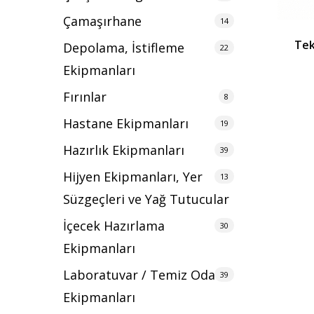
Çamaşırhane
14
Tek
Depolama, İstifleme
22
Ekipmanları
Fırınlar
8
Hastane Ekipmanları
19
Hazırlık Ekipmanları
39
Hijyen Ekipmanları, Yer
13
Süzgeçleri ve Yağ Tutucular
İçecek Hazırlama
30
Ekipmanları
Laboratuvar / Temiz Oda
39
Ekipmanları