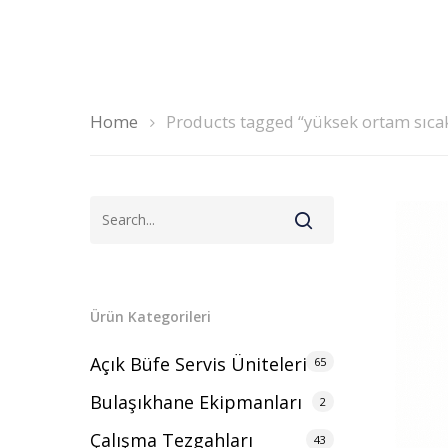
Home
Products tagged “yüksek ortam sıca
Ürün Kategorileri
Açık Büfe Servis Üniteleri
65
Bulaşıkhane Ekipmanları
2
Çalışma Tezgahları
43