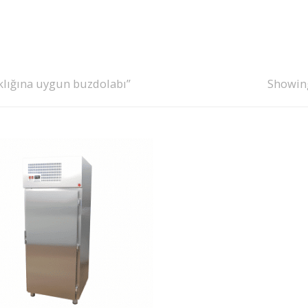
klığına uygun buzdolabı”
Showing