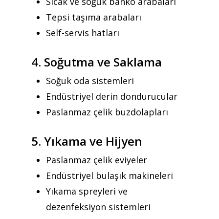
Sıcak ve soğuk banko arabaları
Teklif almak için tıklayın
Tepsi taşıma arabaları
Self-servis hatları
Anasayfa
4. Soğutma ve Saklama
Kurumsal
Soğuk oda sistemleri
Ürünler
Endüstriyel derin dondurucular
Paslanmaz çelik buzdolapları
Referanslar
Teklif Al
5. Yıkama ve Hijyen
İletişim
Paslanmaz çelik eviyeler
Endüstriyel bulaşık makineleri
Mattaş Medikal
Yıkama spreyleri ve
dezenfeksiyon sistemleri