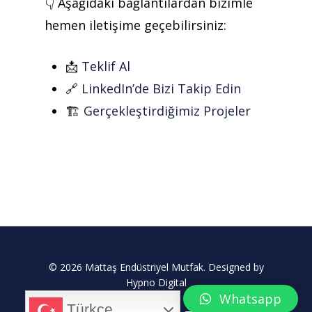
👇 Aşağıdaki bağlantılardan bizimle
hemen iletişime geçebilirsiniz:
📩
Teklif Al
🔗
LinkedIn’de Bizi Takip Edin
🏗️
Gerçekleştirdiğimiz Projeler
© 2026 Mattaş Endüstriyel Mutfak. Designed by
Hypno Digital
Whatsapp
Türkçe