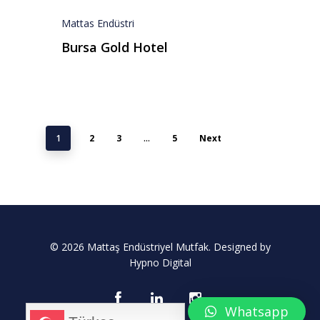
Referanslar
Mattas Endüstri
Teklif Al
Bursa Gold Hotel
İletişim
Mattaş Medikal
1
2
3
…
5
Next
© 2026 Mattaş Endüstriyel Mutfak. Designed by
Hypno Digital
Whatsapp