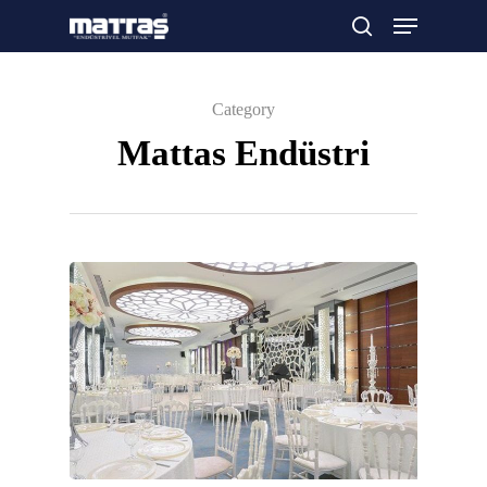
Category
Arama yapmak için enter'a basın
Mattas Endüstri
Teklif almak için tıklayın
Anasayfa
Kurumsal
Ürünler