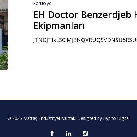
Portfolyo
EH Doctor Benzerdjeb 
Ekipmanları
JTNDJTIxLS0lMjBNQVRUQSVD
© 2026 Mattaş Endüstriyel Mutfak. Designed by
Hypno Digital