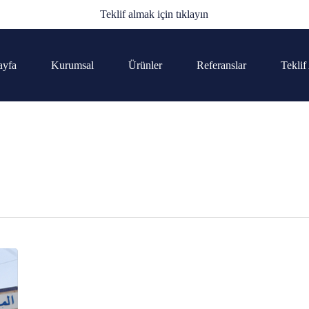
Teklif almak için tıklayın
ayfa
Kurumsal
Ürünler
Referanslar
Teklif
Tag
striyel mutfak ha