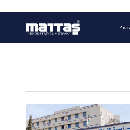
Anas
Arama yapmak için enter'a basın
endü