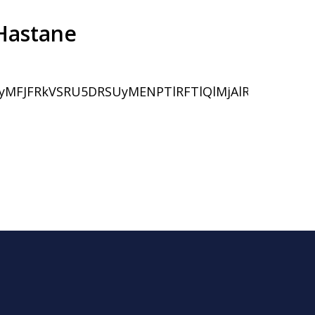
Hastane
NSU5RSUyMFJFRkVSRU5DRSUyMENPTlR